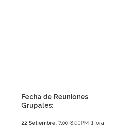
• Ventana de Exportación de Imágenes
• Marcas de Agua
• Exportación para Impresión
• Exportación para Redes Sociales y Web
• Nitidez y Claridad
• Manejo de Resoluciones
Fecha de Reuniones
Grupales:
22 Setiembre:
7:00-8:00PM (Hora