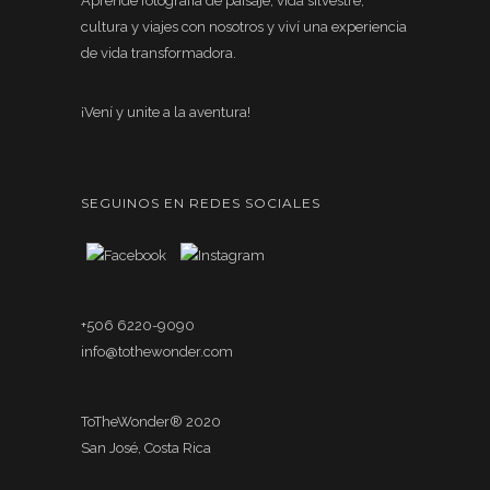
Aprendé fotografía de paisaje, vida silvestre,
cultura y viajes con nosotros y viví una experiencia
de vida transformadora.
¡Vení y unite a la aventura!
SEGUINOS EN REDES SOCIALES
+506 6220-9090
info@tothewonder.com
ToTheWonder® 2020
San José, Costa Rica