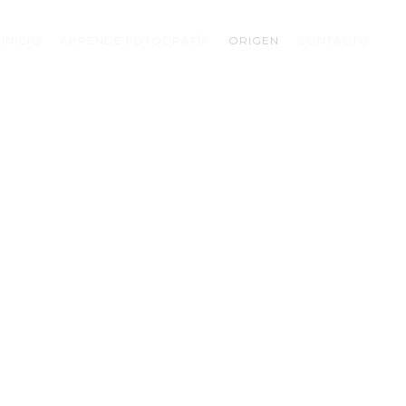
INICIO
APRENDÉ FOTOGRAFÍA
ORIGEN
CONTACTO