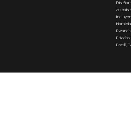
Diseñam
20 país
incluyen
Namibia
Rwanda, 
Estados 
Brasil, B