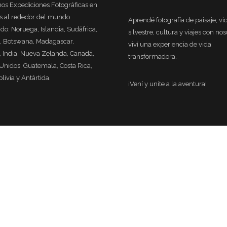
os Expediciones Fotográficas en
es al rededor del mundo
Aprendé fotografía de paisaje, vi
do: Noruega, Islandia, Sudáfrica,
silvestre, cultura y viajes con nos
, Botswana, Madagascar,
viví una experiencia de vida
India, Nueva Zelanda, Canadá,
transformadora.
Unidos, Guatemala, Costa Rica,
olivia y Antártida.
¡Vení y unite a la aventura!