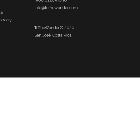
+506 6220-9090
info@tothewonder.com
da
otros y
ToTheWonder® 2020
San José, Costa Rica