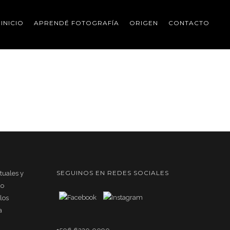
INICIO
APRENDÉ FOTOGRAFÍA
ORIGEN
CONTACTO
Home
/
Guatemala
/
Workshops
/ Here
SEGUINOS EN REDES SOCIALES
rtuales y
do
los
a