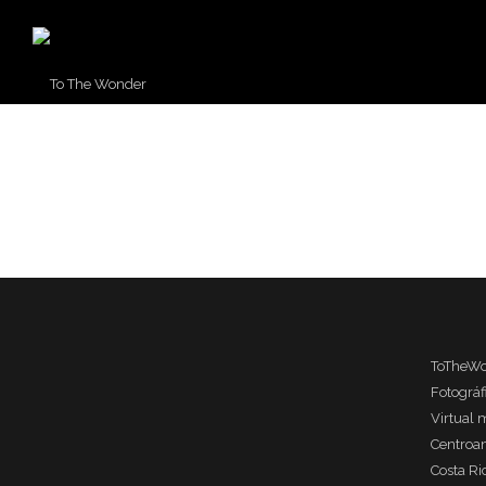
LAVA LAND | GUATEMALA ENE
ToTheWo
Fotográ
Virtual 
Centroa
Costa Ri