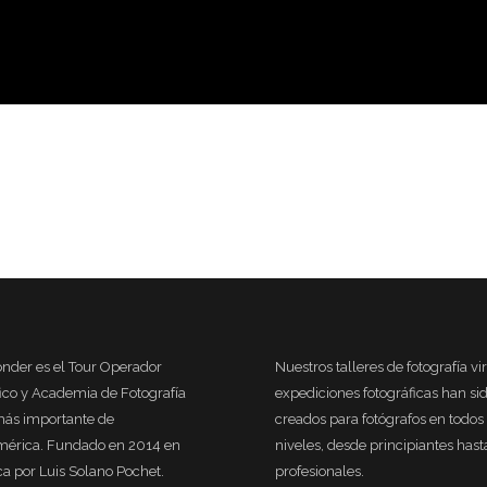
RO 2018
nder es el Tour Operador
Nuestros talleres de fotografía vi
fico y Academia de Fotografía
expediciones fotográficas han si
más importante de
creados para fotógrafos en todos 
mérica. Fundado en 2014 en
niveles, desde principiantes hast
ca por Luis Solano Pochet.
profesionales.