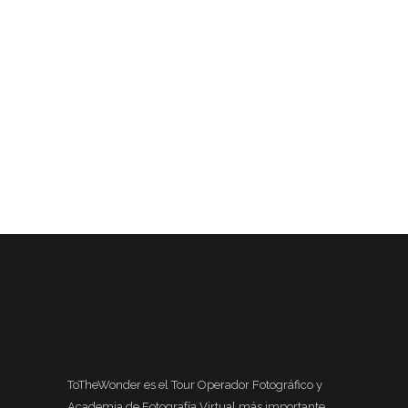
ToTheWonder es el Tour Operador Fotográfico y
Academia de Fotografía Virtual más importante