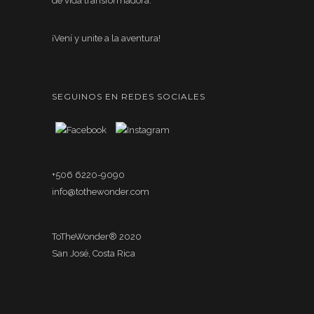
de vida transformadora.
¡Vení y unite a la aventura!
SEGUINOS EN REDES SOCIALES
+506 6220-9090
info@tothewonder.com
ToTheWonder® 2020
San José, Costa Rica