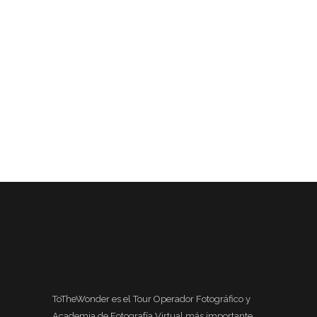
ToTheWonder es el Tour Operador Fotográfico y
Academia de Fotografía Virtual más importante