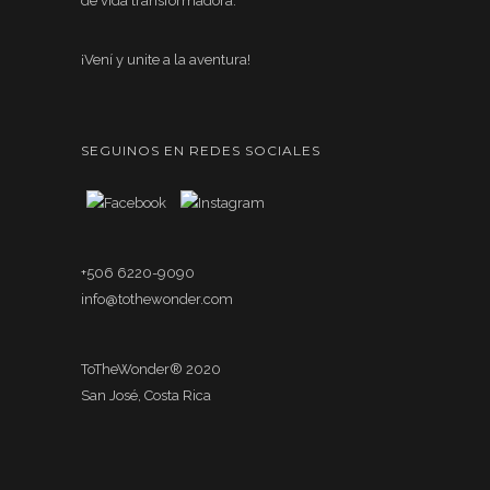
de vida transformadora.
¡Vení y unite a la aventura!
SEGUINOS EN REDES SOCIALES
+506 6220-9090
info@tothewonder.com
ToTheWonder® 2020
San José, Costa Rica