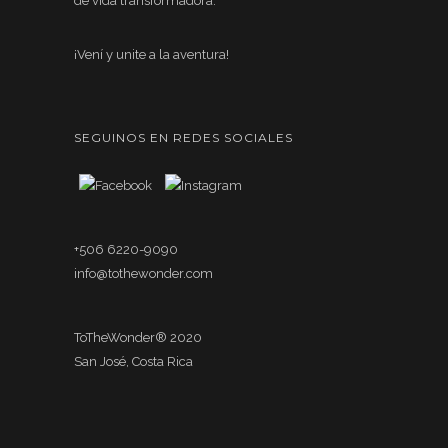
de vida transformadora.
¡Vení y unite a la aventura!
SEGUINOS EN REDES SOCIALES
+506 6220-9090
info@tothewonder.com
ToTheWonder® 2020
San José, Costa Rica