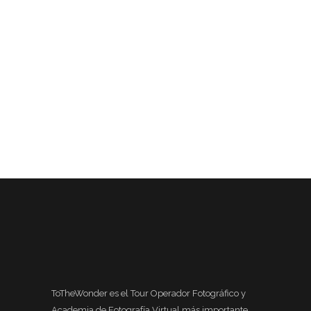
ToTheWonder es el Tour Operador Fotográfico y
Academia de Fotografía Virtual más importante