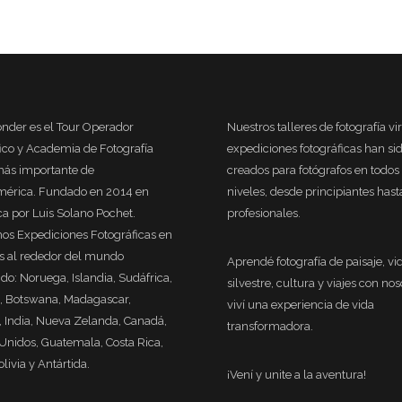
nder es el Tour Operador
Nuestros talleres de fotografía vi
fico y Academia de Fotografía
expediciones fotográficas han si
más importante de
creados para fotógrafos en todos 
mérica. Fundado en 2014 en
niveles, desde principiantes hast
ca por Luis Solano Pochet.
profesionales.
os Expediciones Fotográficas en
es al rededor del mundo
Aprendé fotografía de paisaje, vi
do: Noruega, Islandia, Sudáfrica,
silvestre, cultura y viajes con nos
, Botswana, Madagascar,
viví una experiencia de vida
India, Nueva Zelanda, Canadá,
transformadora.
Unidos, Guatemala, Costa Rica,
olivia y Antártida.
¡Vení y unite a la aventura!