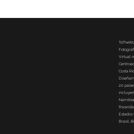
ToTheWo
Fotográ
Virtual 
Centroa
Costa Ri
Diseñam
20 país
incluyen
Namibia
Rwanda, 
Estados 
Brasil, B