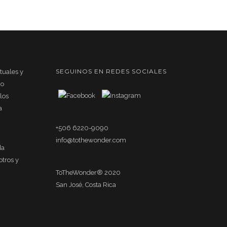
SEGUINOS EN REDES SOCIALES
rtuales y
do
los
a
+506 6220-9090
info@tothewonder.com
da
otros y
ToTheWonder® 2020
San José, Costa Rica