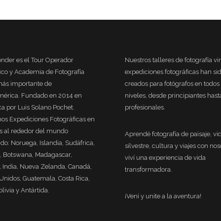
nder es el Tour Operador
Nuestros talleres de fotografía vi
fico y Academia de Fotografía
expediciones fotográficas han si
más importante de
creados para fotógrafos en todos 
mérica. Fundado en 2014 en
niveles, desde principiantes hast
ca por Luis Solano Pochet.
profesionales.
os Expediciones Fotográficas en
es al rededor del mundo
Aprendé fotografía de paisaje, vi
do: Noruega, Islandia, Sudáfrica,
silvestre, cultura y viajes con nos
, Botswana, Madagascar,
viví una experiencia de vida
India, Nueva Zelanda, Canadá,
transformadora.
Unidos, Guatemala, Costa Rica,
olivia y Antártida.
¡Vení y unite a la aventura!