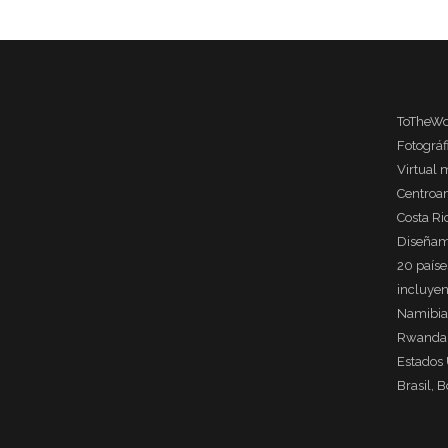
ToTheWo
Fotográ
Virtual 
Centroa
Costa Ri
Diseñam
20 país
incluyen
Namibia
Rwanda, 
Estados 
Brasil, B