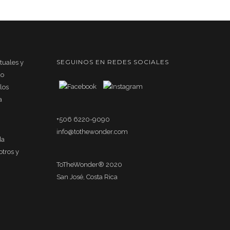
SEGUINOS EN REDES SOCIALES
rtuales y
do
los
a
+506 6220-9090
info@tothewonder.com
da
otros y
ToTheWonder® 2020
San José, Costa Rica